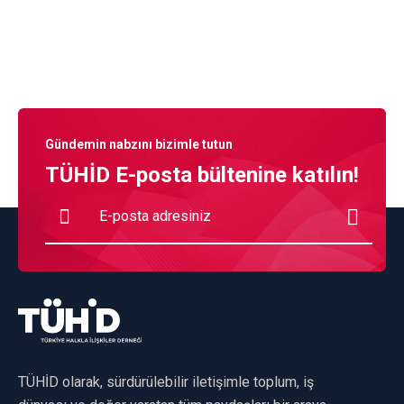
Gündemin nabzını bizimle tutun
TÜHİD E-posta bültenine katılın!
TÜHİD olarak, sürdürülebilir iletişimle toplum, iş